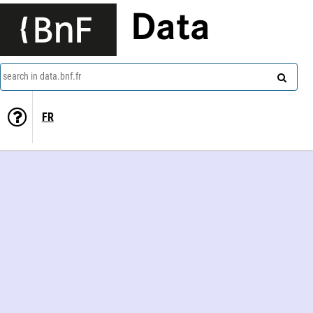
Data
search in data.bnf.fr
FR