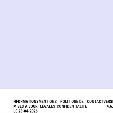
INFORMATIONS
MENTIONS
POLITIQUE DE
CONTACT
VERS
MISES À JOUR
LÉGALES
CONFIDENTIALITÉ
4.6
LE 28-04-2026