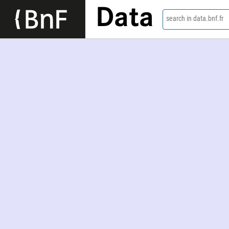
Data
search in data.bnf.fr