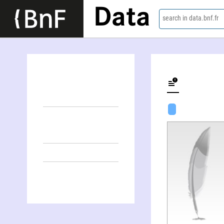
Data
search in data.bnf.fr