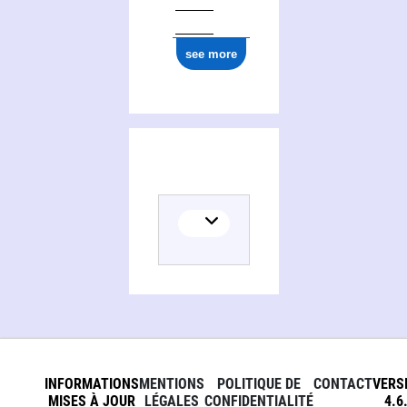
see more
INFORMATIONS
MENTIONS
POLITIQUE DE
CONTACT
VERS
MISES À JOUR
LÉGALES
CONFIDENTIALITÉ
4.6