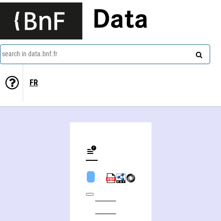
Data
search in data.bnf.fr
FR