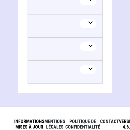
INFORMATIONS
MENTIONS
POLITIQUE DE
CONTACT
VERS
MISES À JOUR
LÉGALES
CONFIDENTIALITÉ
4.6