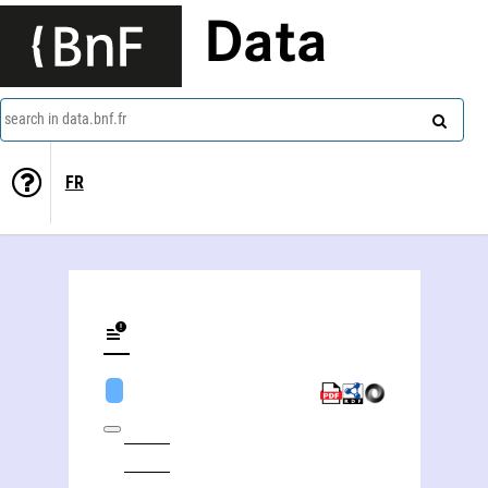
Data
search in data.bnf.fr
FR