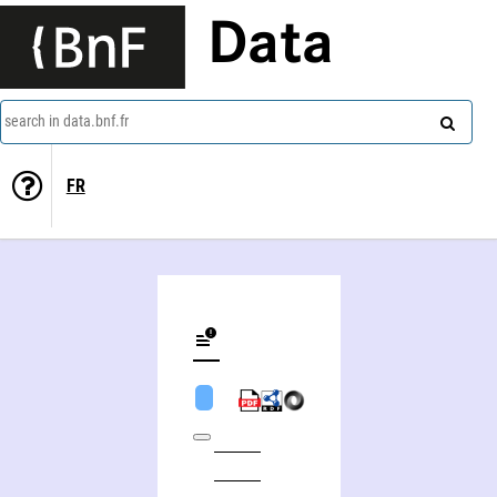
Data
search in data.bnf.fr
FR