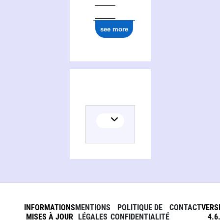
see more
INFORMATIONS
MENTIONS
POLITIQUE DE
CONTACT
VERS
MISES À JOUR
LÉGALES
CONFIDENTIALITÉ
4.6