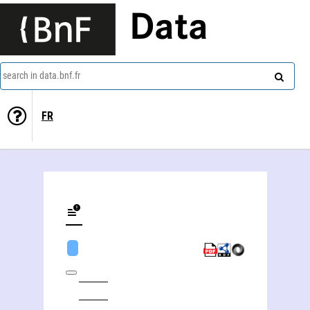
Data
search in data.bnf.fr
FR