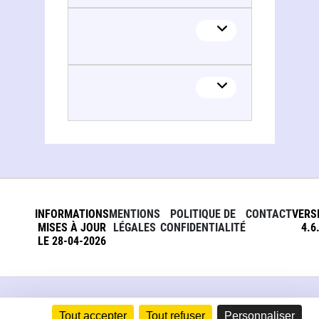
Virginia L. Clark
INFORMATIONS
MENTIONS
POLITIQUE DE
CONTACT
VERS
MISES À JOUR
LÉGALES
CONFIDENTIALITÉ
4.6
LE 28-04-2026
Tout accepter
Tout refuser
Personnaliser