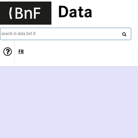
Data
search in data.bnf.fr
FR