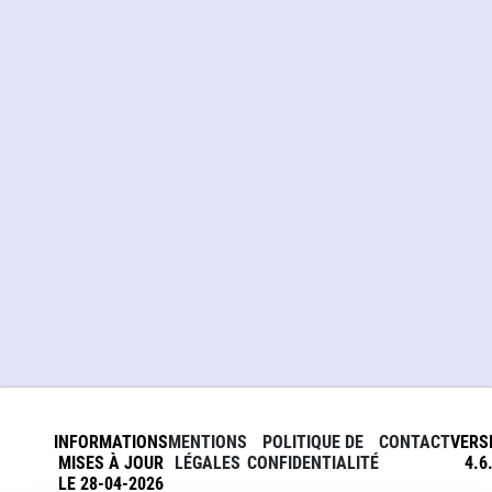
INFORMATIONS
MENTIONS
POLITIQUE DE
CONTACT
VERS
MISES À JOUR
LÉGALES
CONFIDENTIALITÉ
4.6
LE 28-04-2026