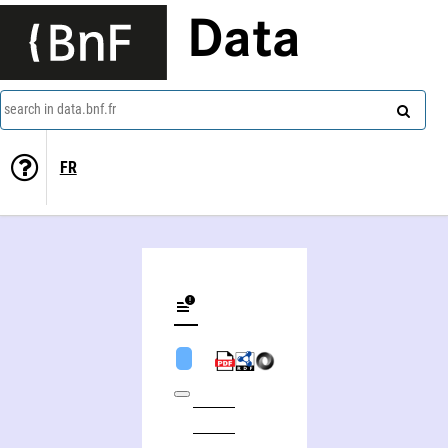
Data
search in data.bnf.fr
FR