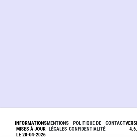
INFORMATIONS
MENTIONS
POLITIQUE DE
CONTACT
VERS
MISES À JOUR
LÉGALES
CONFIDENTIALITÉ
4.6
LE 28-04-2026