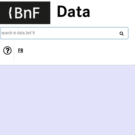
Data
search in data.bnf.fr
FR