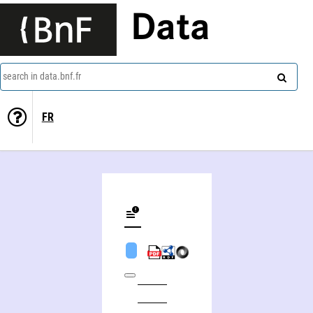
Data
search in data.bnf.fr
FR