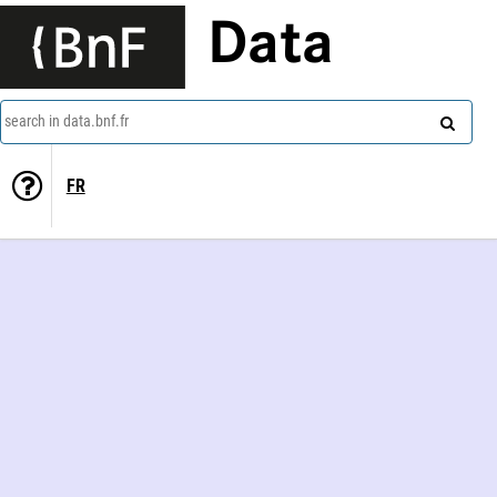
Data
search in data.bnf.fr
FR