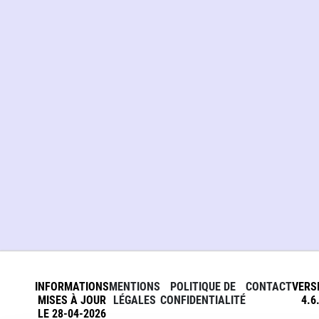
INFORMATIONS
MENTIONS
POLITIQUE DE
CONTACT
VERS
MISES À JOUR
LÉGALES
CONFIDENTIALITÉ
4.6
LE 28-04-2026