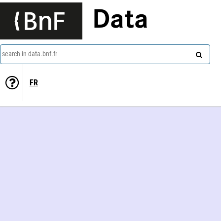
Data
search in data.bnf.fr
FR