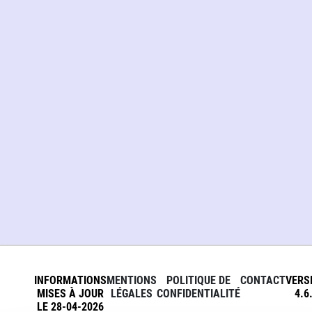
INFORMATIONS
MENTIONS
POLITIQUE DE
CONTACT
VERS
MISES À JOUR
LÉGALES
CONFIDENTIALITÉ
4.6
LE 28-04-2026