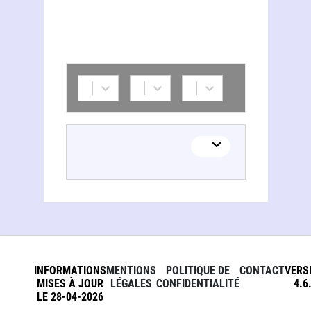
Estela Cifre de Loubriel
INFORMATIONS
MENTIONS
POLITIQUE DE
CONTACT
VERS
MISES À JOUR
LÉGALES
CONFIDENTIALITÉ
4.6
LE 28-04-2026