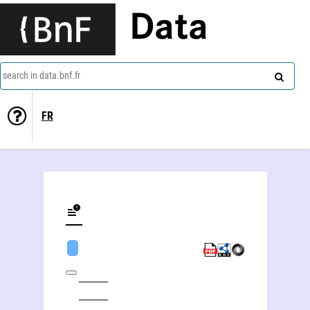
Data
search in data.bnf.fr
FR