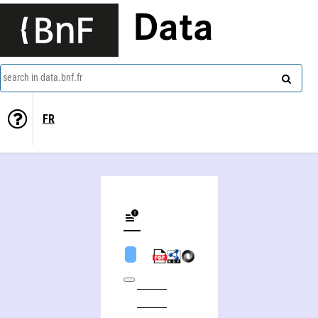
Data
search in data.bnf.fr
FR