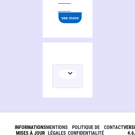
see more
INFORMATIONS
MENTIONS
POLITIQUE DE
CONTACT
VERS
MISES À JOUR
LÉGALES
CONFIDENTIALITÉ
4.6