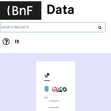
Data
search in data.bnf.fr
FR