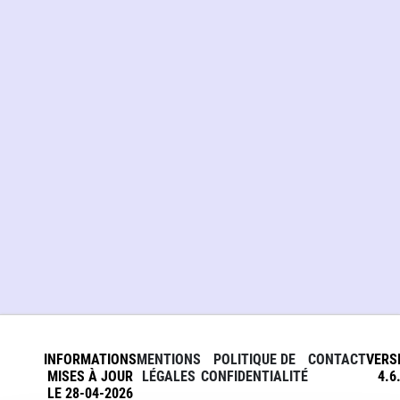
INFORMATIONS
MENTIONS
POLITIQUE DE
CONTACT
VERS
MISES À JOUR
LÉGALES
CONFIDENTIALITÉ
4.6
LE 28-04-2026