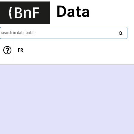
Data
search in data.bnf.fr
FR