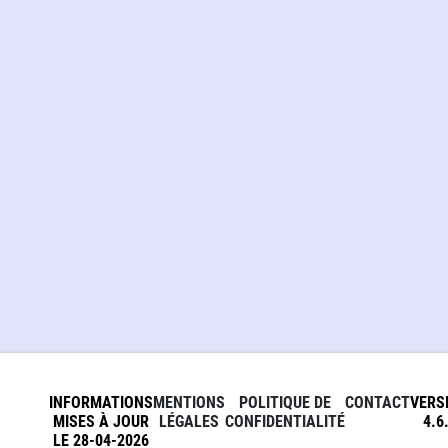
INFORMATIONS
MENTIONS
POLITIQUE DE
CONTACT
VERS
MISES À JOUR
LÉGALES
CONFIDENTIALITÉ
4.6
LE 28-04-2026