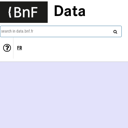
Data
search in data.bnf.fr
FR