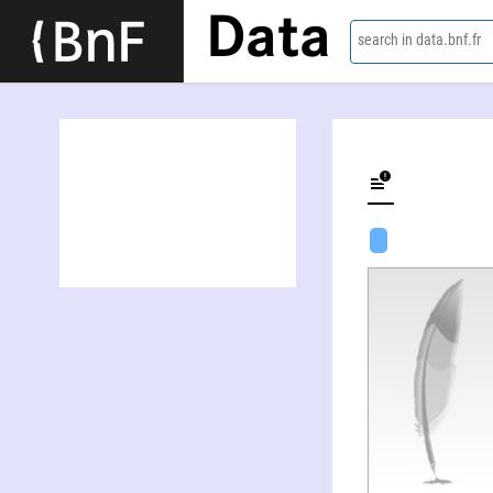
Data
search in data.bnf.fr