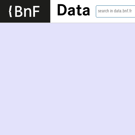
Data
search in data.bnf.fr