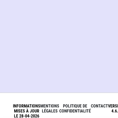
INFORMATIONS
MENTIONS
POLITIQUE DE
CONTACT
VERS
MISES À JOUR
LÉGALES
CONFIDENTIALITÉ
4.6
LE 28-04-2026