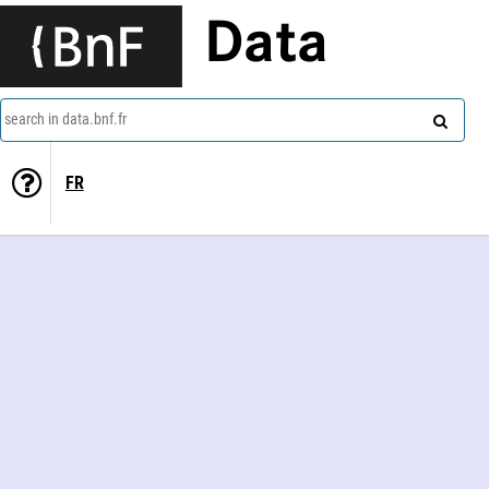
Data
search in data.bnf.fr
FR