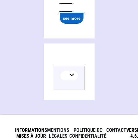
see more
INFORMATIONS
MENTIONS
POLITIQUE DE
CONTACT
VERS
MISES À JOUR
LÉGALES
CONFIDENTIALITÉ
4.6