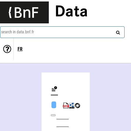
Data
search in data.bnf.fr
FR