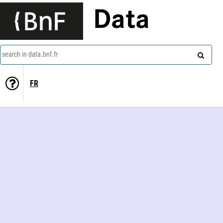
Data
search in data.bnf.fr
FR