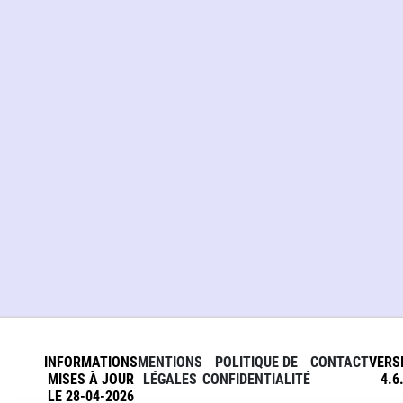
INFORMATIONS
MENTIONS
POLITIQUE DE
CONTACT
VERS
MISES À JOUR
LÉGALES
CONFIDENTIALITÉ
4.6
LE 28-04-2026