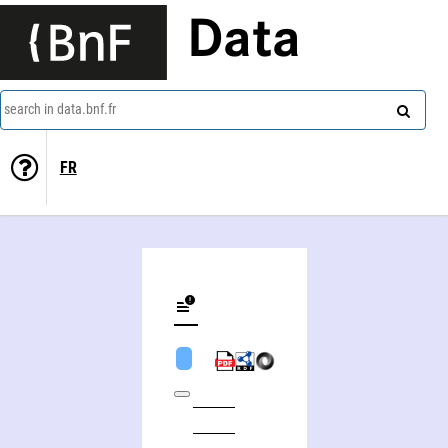
Data
search in data.bnf.fr
FR