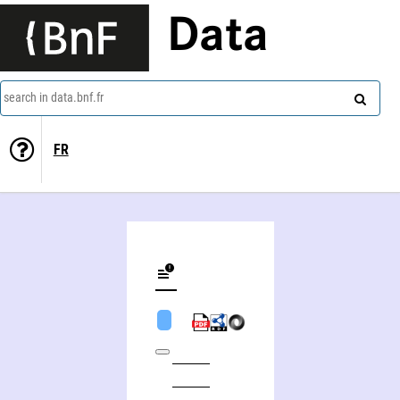
Data
search in data.bnf.fr
FR