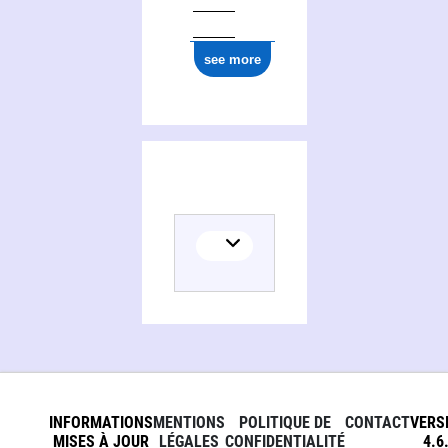
see more
INFORMATIONS
MENTIONS
POLITIQUE DE
CONTACT
VERS
MISES À JOUR
LÉGALES
CONFIDENTIALITÉ
4.6