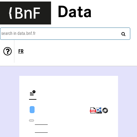
Data
search in data.bnf.fr
FR