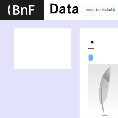
Data
search in data.bnf.fr