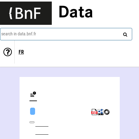
Data
search in data.bnf.fr
FR