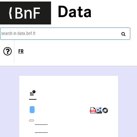
Data
search in data.bnf.fr
FR