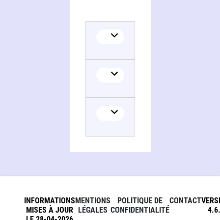
INFORMATIONS
MENTIONS
POLITIQUE DE
CONTACT
VERS
MISES À JOUR
LÉGALES
CONFIDENTIALITÉ
4.6
LE 28-04-2026