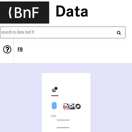
Data
search in data.bnf.fr
FR