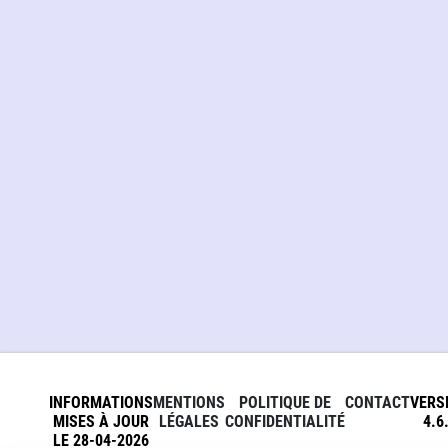
INFORMATIONS
MENTIONS
POLITIQUE DE
CONTACT
VERS
MISES À JOUR
LÉGALES
CONFIDENTIALITÉ
4.6
LE 28-04-2026