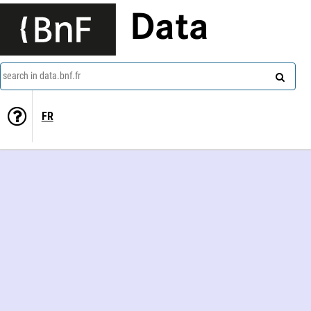
Data
search in data.bnf.fr
FR