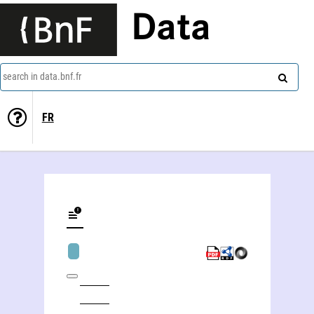
Data
search in data.bnf.fr
FR