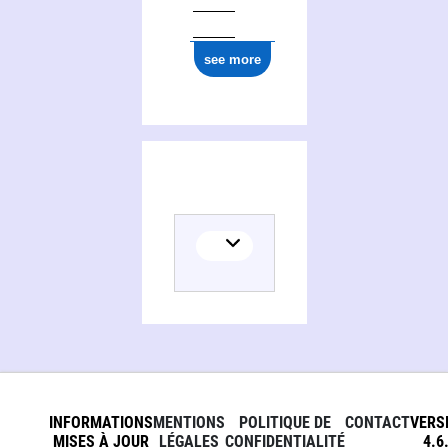
see more
INFORMATIONS
MENTIONS
POLITIQUE DE
CONTACT
VERS
MISES À JOUR
LÉGALES
CONFIDENTIALITÉ
4.6