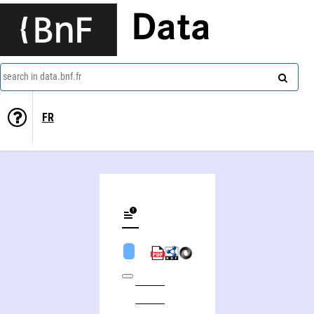
Data
search in data.bnf.fr
FR