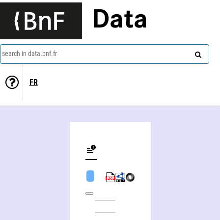
Data
search in data.bnf.fr
FR