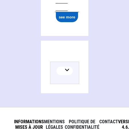
see more
INFORMATIONS
MENTIONS
POLITIQUE DE
CONTACT
VERS
MISES À JOUR
LÉGALES
CONFIDENTIALITÉ
4.6