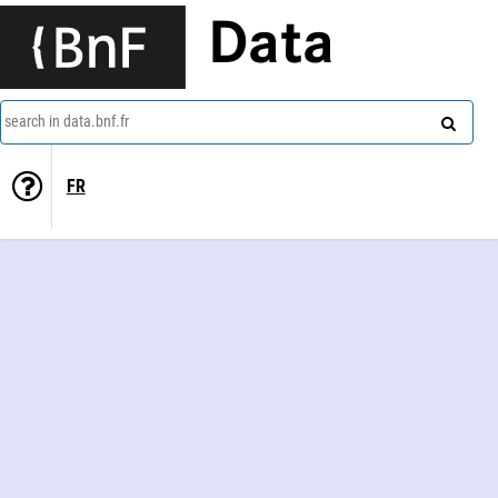
Data
search in data.bnf.fr
FR