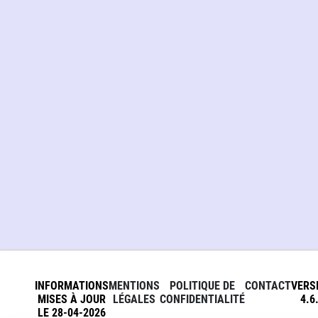
INFORMATIONS
MENTIONS
POLITIQUE DE
CONTACT
VERS
MISES À JOUR
LÉGALES
CONFIDENTIALITÉ
4.6
LE 28-04-2026