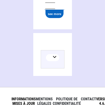
see more
INFORMATIONS
MENTIONS
POLITIQUE DE
CONTACT
VERS
MISES À JOUR
LÉGALES
CONFIDENTIALITÉ
4.6