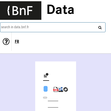
Data
search in data.bnf.fr
FR