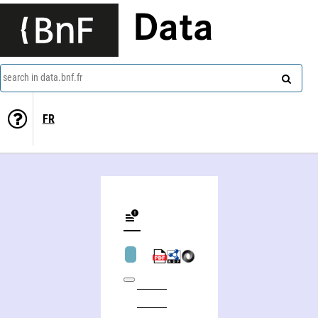
Data
search in data.bnf.fr
FR