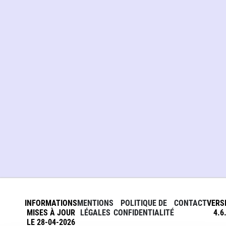
INFORMATIONS
MENTIONS
POLITIQUE DE
CONTACT
VERS
MISES À JOUR
LÉGALES
CONFIDENTIALITÉ
4.6
LE 28-04-2026