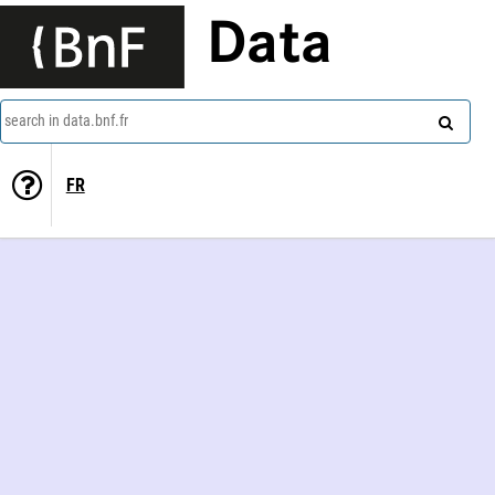
Data
search in data.bnf.fr
FR