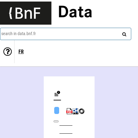
Data
search in data.bnf.fr
FR