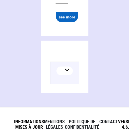
see more
INFORMATIONS
MENTIONS
POLITIQUE DE
CONTACT
VERS
MISES À JOUR
LÉGALES
CONFIDENTIALITÉ
4.6