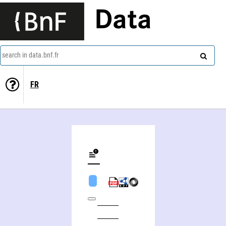
Data
search in data.bnf.fr
FR