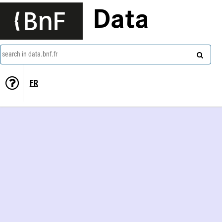
Data
search in data.bnf.fr
FR