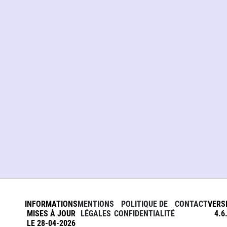
INFORMATIONS
MENTIONS
POLITIQUE DE
CONTACT
VERS
MISES À JOUR
LÉGALES
CONFIDENTIALITÉ
4.6
LE 28-04-2026