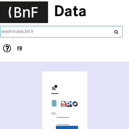
Data
search in data.bnf.fr
FR