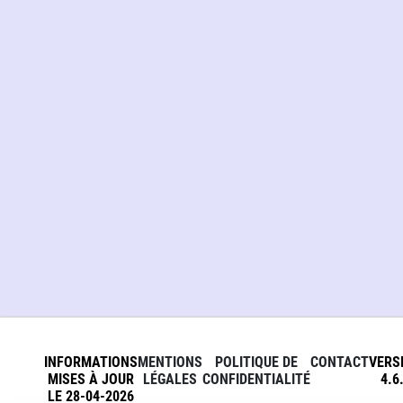
INFORMATIONS
MENTIONS
POLITIQUE DE
CONTACT
VERS
MISES À JOUR
LÉGALES
CONFIDENTIALITÉ
4.6
LE 28-04-2026