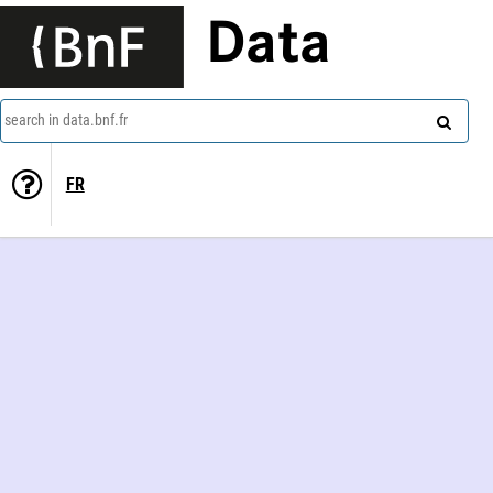
Data
search in data.bnf.fr
FR