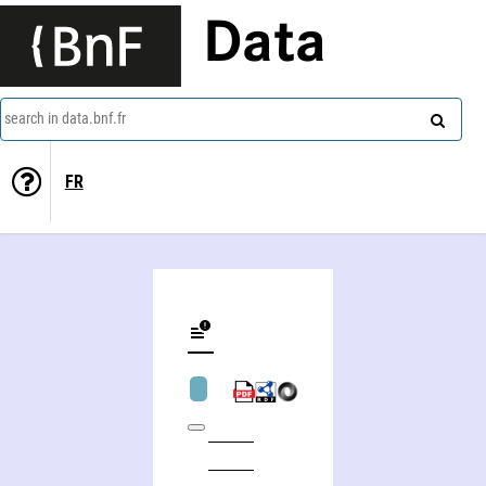
Data
search in data.bnf.fr
FR