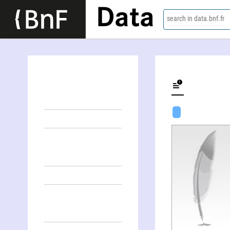
Data
search in data.bnf.fr