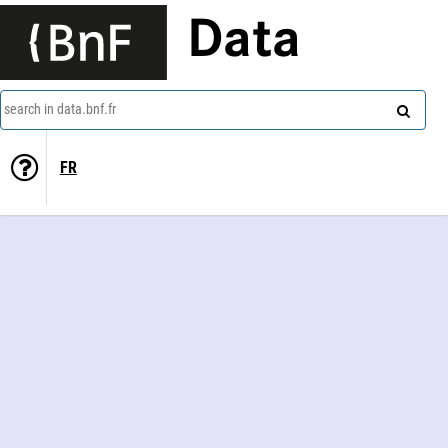
Data
search in data.bnf.fr
FR