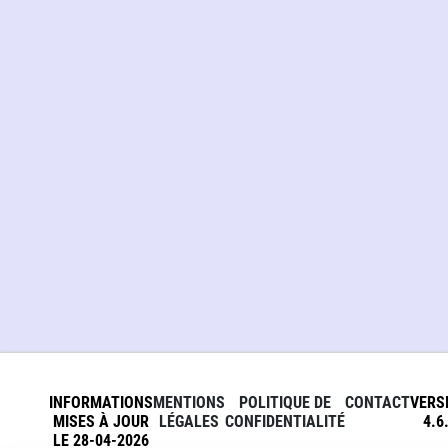
INFORMATIONS
MENTIONS
POLITIQUE DE
CONTACT
VERS
MISES À JOUR
LÉGALES
CONFIDENTIALITÉ
4.6
LE 28-04-2026