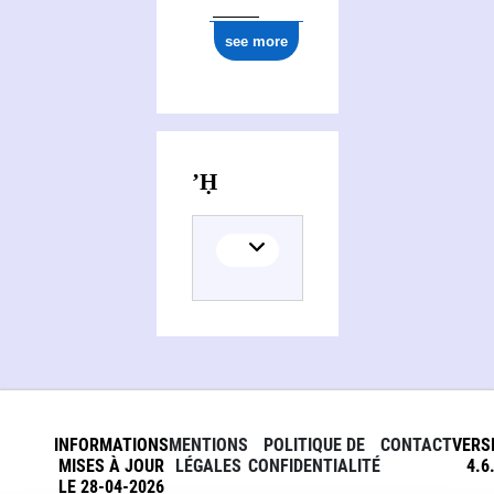
see more
Documents about Mirʼāt al-Ḥaramain
INFORMATIONS
MENTIONS
POLITIQUE DE
CONTACT
VERS
MISES À JOUR
LÉGALES
CONFIDENTIALITÉ
4.6
LE 28-04-2026