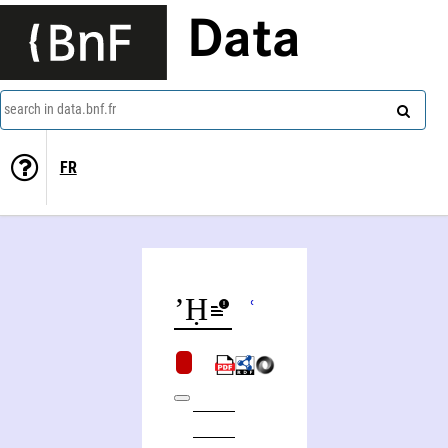
Data
search in data.bnf.fr
FR
Mirʼāt al-Ḥaramain
Ibrāhīm Rifʿat Bāšā (1857-1935)