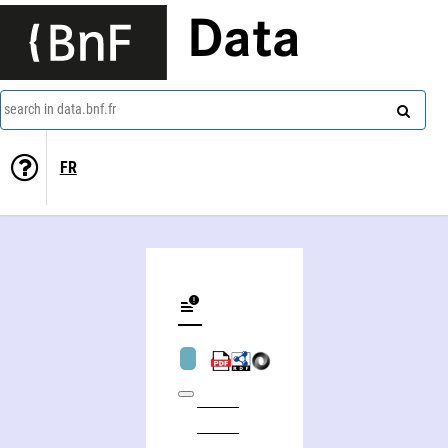
Data
search in data.bnf.fr
FR