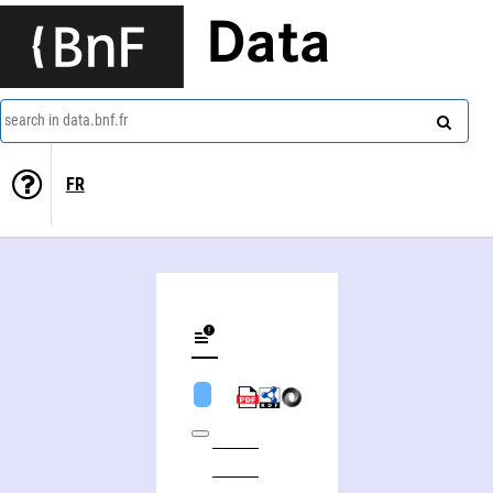
Data
search in data.bnf.fr
FR