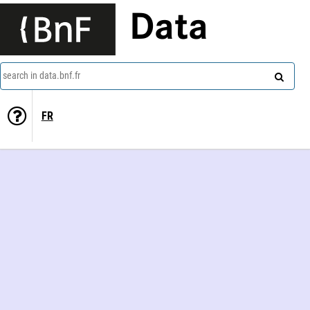
Data
search in data.bnf.fr
FR