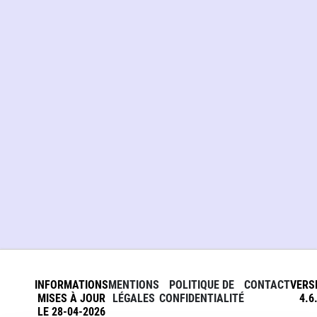
INFORMATIONS
MENTIONS
POLITIQUE DE
CONTACT
VERS
MISES À JOUR
LÉGALES
CONFIDENTIALITÉ
4.6
LE 28-04-2026